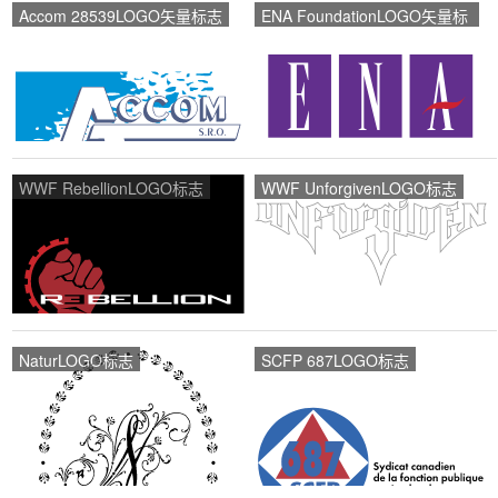
Accom 28539LOGO矢量标志
ENA FoundationLOGO矢量标
志
WWF RebellionLOGO标志
WWF UnforgivenLOGO标志
NaturLOGO标志
SCFP 687LOGO标志