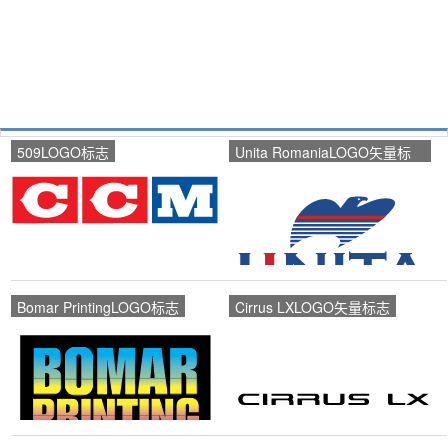
509LOGO标志
Unita RomaniaLOGO矢量标
志
Bomar PrintingLOGO标志
Cirrus LXLOGO矢量标志