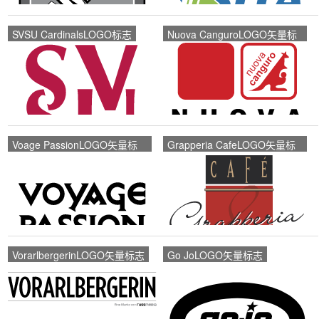
SVSU CardinalsLOGO标志
Nuova CanguroLOGO矢量标
志
Voage PassionLOGO矢量标
Grapperia CafeLOGO矢量标
志
志
VorarlbergerinLOGO矢量标志
Go JoLOGO矢量标志