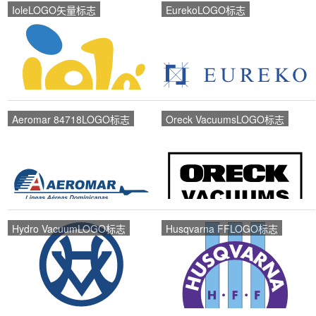
IoleLOGO矢量标志
EurekoLOGO标志
Aeromar 84718LOGO标志
Oreck VacuumsLOGO标志
Hydro VacuumLOGO标志
Husqvarna FFLOGO标志