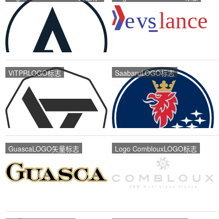
志
ViTPRLOGO标志
SaabaruLOGO标志
GuascaLOGO矢量标志
Logo ComblouxLOGO标志