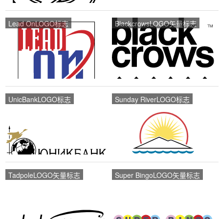
Lead OnLOGO标志
BlackcrowsLOGO矢量标志
UnicBankLOGO标志
Sunday RiverLOGO标志
TadpoleLOGO矢量标志
Super BingoLOGO矢量标志