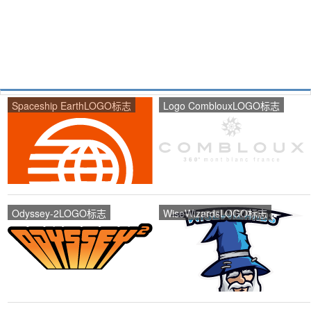
Spaceship EarthLOGO标志
Logo ComblouxLOGO标志
Odyssey-2LOGO标志
WiseWizardsLOGO标志