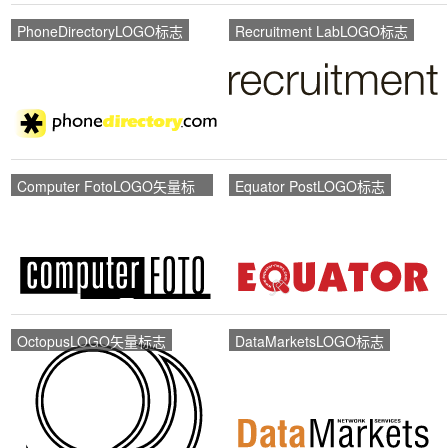
PhoneDirectoryLOGO标志
Recruitment LabLOGO标志
Computer FotoLOGO矢量标
Equator PostLOGO标志
志
OctopusLOGO矢量标志
DataMarketsLOGO标志