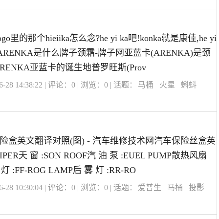
里的那个hieiika怎么念?he yi ka吧!konka就是康佳,he yi
。ARENKA是什么牌子颈霜-牌子网亚蓝卡(ARENKA)是颈
RENKA亚蓝卡的诞生地普罗旺斯(Prov
28 14:38:22 | 评论：
0
| 浏览：
0
| 话题：
马桶
火星
蝌蚪
险盒英文翻译对照(图) - 汽车维修技术网汽车保险丝盒英
PER天 窗 :SON ROOF汽 油 泵 :EUEL PUMP散热风扇
 灯 :FF-ROG LAMP后 雾 灯 :RR-RO
28 10:30:04 | 评论：
0
| 浏览：
0
| 话题：
爱普生
马桶
投影