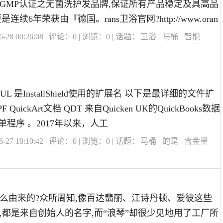
通过GMP认证之无菌洗护发品牌,保证所有产品稳定及具高品
更是连续6年荣获由『德国。rans卫浴官网?http://www.oran
28 00:26:08 | 评论：
0
| 浏览：
0
| 话题：
卫浴
马桶
智能
UL 是InstallShield使用的扩展名 以下是最详细的文件扩
 QuickArt文档 QDT 来自Quicken UK的QuickBooks数据
货单程序 。2017年以来，人工
27 18:10:42 | 评论：
0
| 浏览：
0
| 话题：
马桶
的是
含金量
么由来的?众所周知,像百达翡丽、江诗丹顿、爱彼这些
,都是来自创始人的名字,而“浪琴”却很少见地用了工厂所