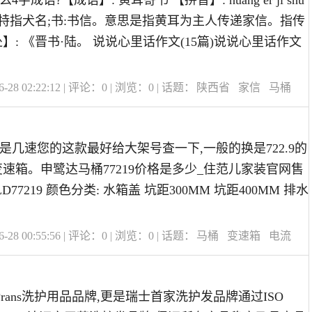
成语?【成语】: 黄耳寄书 【拼音】: huáng ěr jì shū
耳:特指犬名;书:书信。意思是指黄耳为主人传递家信。指传
】: 《晋书·陆。 说说心里话作文(15篇)说说心里话作文
28 02:22:12 | 评论：
0
| 浏览：
0
| 话题：
陕西省
家信
马桶
箱是几速您的这款最好给大架号查一下,一般的换是722.9的
变速箱。申鹭达马桶77219价格是多少_住范儿家装官网售
 LD77219 颜色分类: 水箱盖 坑距300MM 坑距400MM 排水
28 00:55:56 | 评论：
0
| 浏览：
0
| 话题：
马桶
变速箱
电流
牌?rans洗护用品品牌,更是瑞士首家洗护发品牌通过ISO