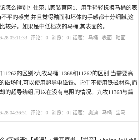
该怎么辨别?_住范儿家装官网1、用手轻轻抚摸马桶的表
凸不平的感觉,并且觉得釉面和坯体的手感都十分细腻,这
比较好。如果是中低档次的马桶,其表面的。
28 05:11:33 | 评论：
0
| 浏览：
0
| 话题：
马桶
表面
釉面
和11262的区别?九牧马桶11368和11262的区别 当需要高
极限的磁场时,可以使用超导电磁铁。它们不使用铁磁材料,而
却的超导绕组,可以在没有电阻的情况。九牧11368与箭
28 04:36:51 | 评论：
0
| 浏览：
0
| 话题：
奥迪
马桶
宝马