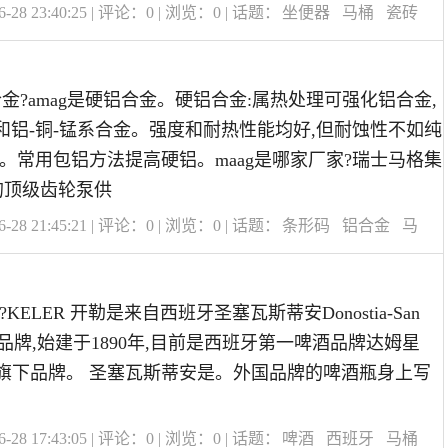
28 23:40:25 | 评论：
0
| 浏览：
0
| 话题：
坐便器
马桶
瓷砖
合金?amag是硬铝合金。硬铝合金:属热处理可强化铝合金,
系和铝-铜-锰系合金。强度和耐热性能均好,但耐蚀性不如纯
。常用包铝方法提高硬铝。maag是哪家厂家?瑞士马格集
的顶级齿轮泵供
28 21:45:21 | 评论：
0
| 浏览：
0
| 话题：
条形码
铝合金
马
料?KELER 开勒是来自西班牙圣塞瓦斯蒂安Donostia-San
的啤酒品牌,始建于1890年,目前是西班牙第一啤酒品牌达姆星
团旗下品牌。 圣塞瓦斯蒂安是。外国品牌的啤酒瓶身上写
28 17:43:05 | 评论：
0
| 浏览：
0
| 话题：
啤酒
西班牙
马桶