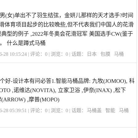
男(女)单出不了羽生结弦，金妍儿那样的天才选手?时间
的花滑体育项目起步的比较晚些,但不代表我们中国人的花滑
典型的例子 ,2022年冬奥会花滑冠军 美国选手CW(鉴于
。 什么是蹲式马桶
28 10:15:24 | 评论：
0
| 浏览：
0
| 话题：
日本
包膜
马桶
好-设计本有问必答1.智能马桶品牌: 九牧(JOMOO), 科
TOTO ,诺维达(NOVITA), 立家卫浴 ,伊奈(INAX) ,松下
,箭牌(ARROW) ,摩普(MOPO)
28 05:39:51 | 评论：
0
| 浏览：
0
| 话题：
马桶盖
智能
马桶