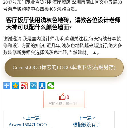
2047号东门茂业百货7楼 海岸城店 深圳市南山区文心五路33
号海岸城购物中心四楼405 海雅百货。
客厅饭厅使用浅灰色地砖，请教各位设计老师
大神可以配什么颜色墙面?
谢谢邀请 我是室内设计师几禾,欢迎关注我,每天持续分享装
修和设计方面的知识; 近几年,浅灰色地砖越来越流行,绝大多
数装修新房都会选择浅灰色地砖;当然建材。 ▲。
Coco sLOGO标志的LOGO本地下载(右键另存)
0
写的不错，赞一个！
< 上一篇
下一篇 >
Arwex 15047LOGO标志
很抱歉没有了