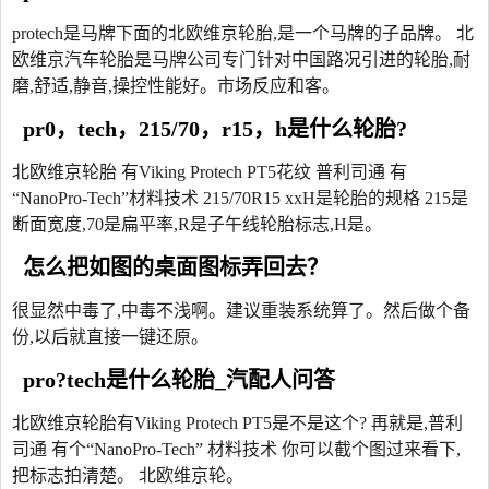
protech是马牌下面的北欧维京轮胎,是一个马牌的子品牌。 北
欧维京汽车轮胎是马牌公司专门针对中国路况引进的轮胎,耐
磨,舒适,静音,操控性能好。市场反应和客。
pr0，tech，215/70，r15，h是什么轮胎?
北欧维京轮胎 有Viking Protech PT5花纹 普利司通 有
“NanoPro-Tech”材料技术 215/70R15 xxH是轮胎的规格 215是
断面宽度,70是扁平率,R是子午线轮胎标志,H是。
怎么把如图的桌面图标弄回去？
很显然中毒了,中毒不浅啊。建议重装系统算了。然后做个备
份,以后就直接一键还原。
pro?tech是什么轮胎_汽配人问答
北欧维京轮胎有Viking Protech PT5是不是这个? 再就是,普利
司通 有个“NanoPro-Tech” 材料技术 你可以截个图过来看下,
把标志拍清楚。 北欧维京轮。