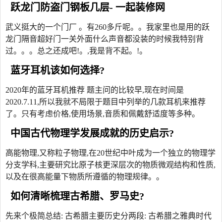
跃龙门防盗门钢板几层- 一起装修网
武义挺大的一个门厂 。有260多斤呢。。我家里也是用的跃
龙门隔音超好门一关外面什么声音都没装的时候我特别背
过。。。总之还成吧!。,我是背不起。!。
蓝牙耳机该如何选择?
2020年的蓝牙耳机推荐 题主问的比较早,现在时间是
2020.7.11,所以我就不局限于题目中列举的几款耳机来推荐
了。只有考虑价格,使用场景,音质和佩戴舒适度等多种。
中国古代物理学发展成就的历史启示?
高能物理,又称粒子物理,在20世纪中叶成为一个独立的物理学
分支学科,主要研究比原子核更深层次的物质微观结构和性质,
以及在很高能量下物质所遵循的物理规律。。
如何清晰梳理古希腊、罗马史?
先来个极简总结: 古希腊主要历史分两段: 古希腊之雅典时代