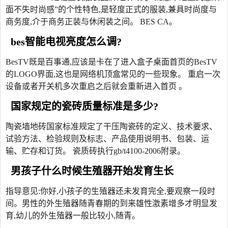
面不失时尚感”的个性特色,是轻度正式的服装,兼具时尚度与
商务度,介于商务正装与休闲装之间。 BES CA。
bes智能电视亮度怎么调?
BesTV既是百事通,应该是卡在了进入盒子桌面首页的BesTV
的LOGO界面,这也是网络机顶盒常见的一些现象。 重启一次
设备或者开关机多次重启之后就会重新进入首页 。
国家规定的瓷砖质量标准是多少?
陶瓷墙地砖国家标准规定了干压陶瓷砖的定义、技术要求、
试验方法、检验规则及标志、产品使用说明书、包装、运
输、贮存和订货。 瓷质砖执行gb/t4100‐2006附录。
男孩子什么时候生殖器开始发育生长
指导意见:你好,小孩子的生殖器还未发育完全,要观察一段时
间。男性的外生殖器随青春期的到来雄性激素增多才明显发
育,幼儿的外生殖器一般比较小,随青。