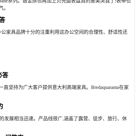
Jane系列。银金拼色再加上贝壳面表盘真的是美哭我了!表带也
气。
答
品牌。这家办公家具品牌十分的注重利用这办公空间的合理性、舒适性还
必答
处就一直坚持为广大客户提供意大利高端家具。Bredaquaranta在家
的
国内外的发展相当迅速。产品线很广,涵盖了露营、徒步、旅行、休