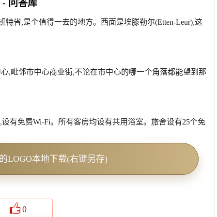
- 问答库
特省,是个值得一去的地方。西面是埃滕勒尔(Etten-Leur),这
场中心,毗邻市中心商业街,不论在市中心的哪一个角落都能望到那
布雷达(Breda),设有免费Wi-Fi。所有客房均设有共用浴室。旅舍设有25个免
志的LOGO本地下载(右键另存)
0